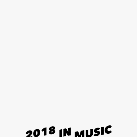
C
8
I
1
S
N
U
0
I
2
M